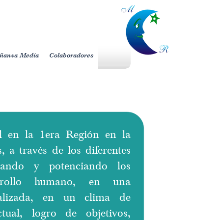
ñanza Media
Colaboradores
l en la 1era Región en la
, a través de los diferentes
ntando y potenciando los
arrollo humano, en una
nalizada, en un clima de
ctual, logro de objetivos,