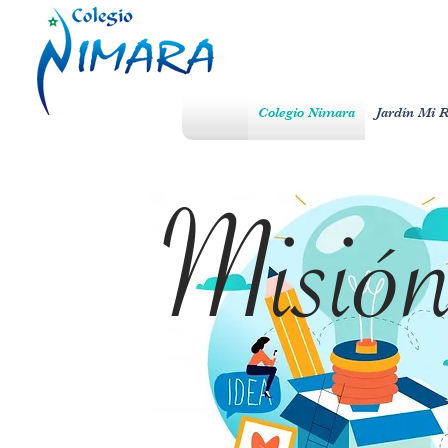
Colegio Nimara
Jardín Mi 
Misió