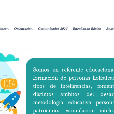
Rincón
Orientación
Comunicados 2026
Enseñanza Básica
Ense
n
Somos un referente educaciona
formación de personas holísticas
tipos de inteligencias, fome
distintos ámbitos del des
metodología educativa perso
patrocinio, estimulación intele